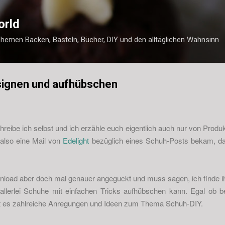
Direkt zum Hauptbereich
orld
Themen Backen, Basteln, Bücher, DIY und den alltäglichen Wahnsinn
signen und aufhübschen
hreibe ich selbst und ich erzähle euch eigentlich auch nur von Produk
 also eine Mail von
Edelight
bezüglich eines Schuh-Posts bekam, dach
load aber doch mal genauer angeguckt und muss sagen, ich finde ih
allerlei Schuhe mit einfachen Tricks aufhübschen kann. Egal ob be
ibt es zahlreiche Anregungen und Ideen zum Thema Schuh-DIY.