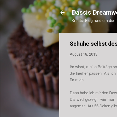
Dassis Dreamw
Kreativ-Blog rund um die 
Schuhe selbst de
August 18, 2013
Ihr wisst, meine Beiträge sc
die hierher passen. Als ich
für mich.
Dann habe ich mir den Down
Da wird gezeigt, wie man 
angemalt. Auf 56 Seiten g