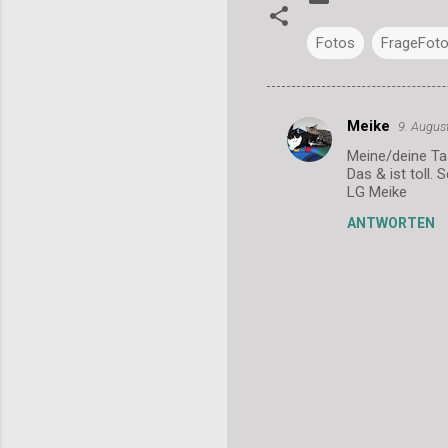
Fotos
FrageFoto
Meike
9. Augus
K
Meine/deine Tas
o
Das & ist toll.
m
LG Meike
m
ANTWORTEN
e
n
t
a
r
e