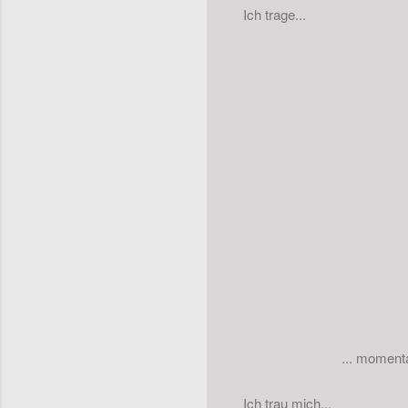
Ich trage...
... moment
Ich trau mich...