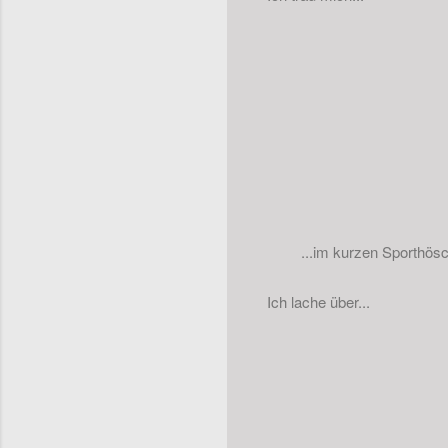
...im kurzen Sporthösc
Ich lache über...