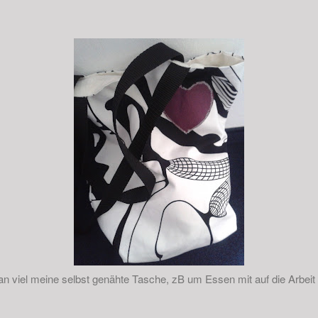
an viel meine selbst genähte Tasche, zB um Essen mit auf die Arbei