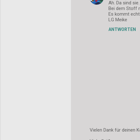
Ah. Da sind sie
o
Bei dem Stoff m
m
Es kommt echt a
LG Meike
m
ANTWORTEN
e
n
t
a
r
e
Vielen Dank für deinen K
K