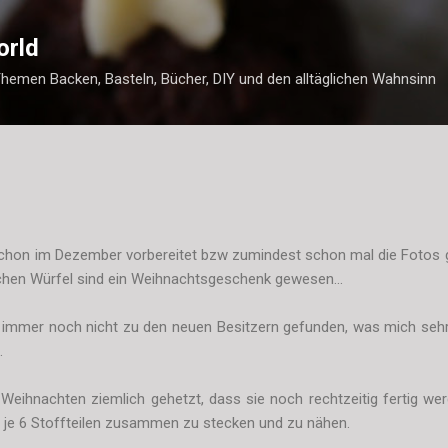
Direkt zum Hauptbereich
orld
Themen Backen, Basteln, Bücher, DIY und den alltäglichen Wahnsinn
schon im Dezember vorbereitet bzw zumindest schon mal die Fotos g
chen Würfel sind ein Weihnachtsgeschenk gewesen...
 immer noch nicht zu den neuen Besitzern gefunden, was mich sehr ä
.
Weihnachten ziemlich gehetzt, dass sie noch rechtzeitig fertig w
us je 6 Stoffteilen zusammen zu stecken und zu nähen.