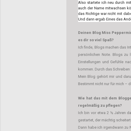
Also startete ich neu durch mi
auch der Name mitwachsen könne
das Richtige war nicht mit dabe
Und dann ergab Eines das And
Deinen Blog Miss Peppermin
es dir so viel Spaß?
Ich finde, Blogs machen das In
persönlichen Note. Blogs zu l
Einstellungen und Gefühle n
kommen. Durch das Schreiben ha
Mein Blog gehört mir und darum
Bestimmt nicht nur für mich – d
Wie hat das mit dem Blogge
regelmäßig zu pflegen?
Ich bin vor etwa 2 ½ Jahren d
gestartet, der mächtig scheiter
Dann habe ich irgendwann zu N