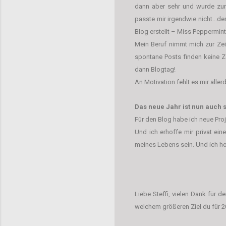
dann aber sehr und wurde zu
passte mir irgendwie nicht...d
Blog erstellt – Miss Peppermint
Mein Beruf nimmt mich zur Zei
spontane Posts finden keine Ze
dann Blogtag!
An Motivation fehlt es mir alle
Das neue Jahr ist nun auch s
Für den Blog habe ich neue Pro
Und ich erhoffe mir privat ei
meines Lebens sein. Und ich ho
Liebe Steffi, vielen Dank für d
welchem größeren Ziel du für 2