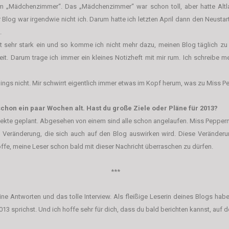
m „Mädchenzimmer“. Das „Mädchenzimmer“ war schon toll, aber hatte Altl
er Blog war irgendwie nicht ich. Darum hatte ich letzten April dann den Neust
.
t sehr stark ein und so komme ich nicht mehr dazu, meinen Blog täglich zu p
it. Darum trage ich immer ein kleines Notizheft mit mir rum. Ich schreibe 
rdings nicht. Mir schwirrt eigentlich immer etwas im Kopf herum, was zu Miss P
chon ein paar Wochen alt. Hast du große Ziele oder Pläne für 2013?
jekte geplant. Abgesehen von einem sind alle schon angelaufen. Miss Peppermi
ne Veränderung, die sich auch auf den Blog auswirken wird. Diese Veränderu
ffe, meine Leser schon bald mit dieser Nachricht überraschen zu dürfen.
***
eine Antworten und das tolle Interview. Als fleißige Leserin deines Blogs ha
013 sprichst.
Und ich hoffe sehr für dich, dass du bald berichten kannst
, auf 