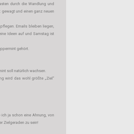
asten durch die Wandlung und
art gewagt und einen ganz neuen
flegen. Emails bleiben liegen,
meine Ideen auf und Samstag ist
eppermint gehört.
nt soll natürlich wachsen.
ng wird das wohl größte „Ziel“
be ich ja schon eine Ahnung, von
der Zielgeraden zu sein!