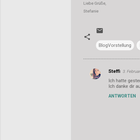
Liebe Grüße,
Stefanie
BlogVorstellung
Steffi
3. Februa
K
Ich hatte geste
o
Ich danke dir a
m
ANTWORTEN
m
e
n
t
a