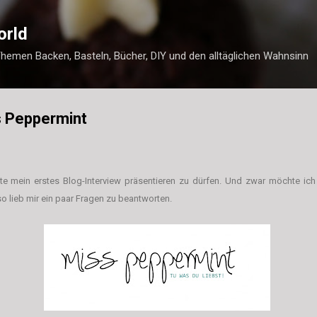
Direkt zum Hauptbereich
orld
Themen Backen, Basteln, Bücher, DIY und den alltäglichen Wahnsinn
s Peppermint
te mein erste
s Blog-Interview präsentieren zu dürfen. Und zwar möchte ic
so lieb mir ein paar Fragen zu beantworten.