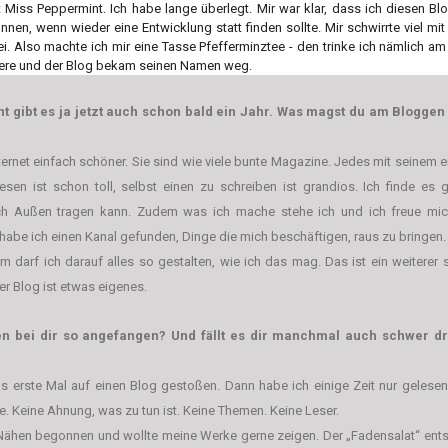
t Miss Peppermint. Ich habe lange überlegt. Mir war klar, dass ich diesen 
n, wenn wieder eine Entwicklung statt finden sollte. Mir schwirrte viel mi
i. Also machte ich mir eine Tasse Pfefferminztee - den trinke ich nämlich am 
ere und der Blog bekam seinen Namen weg.
t gibt es ja jetzt auch schon bald ein Jahr. Was magst du am Blogge
ternet einfach schöner. Sie sind wie viele bunte Magazine. Jedes mit seinem
esen ist schon toll, selbst einen zu schreiben ist grandios. Ich finde es
ach Außen tragen kann. Zudem was ich mache stehe ich und ich freue m
be ich einen Kanal gefunden, Dinge die mich beschäftigen, raus zu bringen.
 darf ich darauf alles so gestalten, wie ich das mag. Das ist ein weiterer s
er Blog ist etwas eigenes.
n bei dir so angefangen? Und fällt es dir manchmal auch schwer d
as erste Mal auf einen Blog gestoßen. Dann habe ich einige Zeit nur gelese
te. Keine Ahnung, was zu tun ist. Keine Themen. Keine Leser.
ähen begonnen und wollte meine Werke gerne zeigen. Der „Fadensalat“ ents