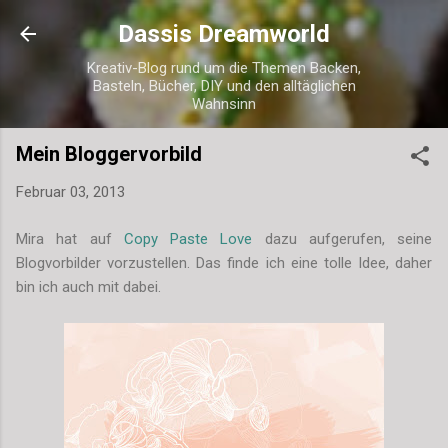
Direkt zum Hauptbereich
Dassis Dreamworld
Kreativ-Blog rund um die Themen Backen,
Basteln, Bücher, DIY und den alltäglichen
Wahnsinn
Mein Bloggervorbild
Februar 03, 2013
Mira hat auf
Copy Paste Love
dazu aufgerufen, seine
Blogvorbilder vorzustellen. Das finde ich eine tolle Idee, daher
bin ich auch mit dabei.