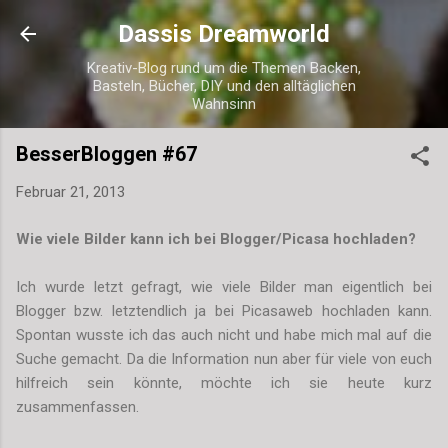
Direkt zum Hauptbereich
Dassis Dreamworld
Kreativ-Blog rund um die Themen Backen,
Basteln, Bücher, DIY und den alltäglichen
Wahnsinn
BesserBloggen #67
Februar 21, 2013
Wie viele Bilder kann ich bei Blogger/Picasa hochladen?
Ich wurde letzt gefragt, wie viele Bilder man eigentlich bei
Blogger bzw. letztendlich ja bei Picasaweb hochladen kann.
Spontan wusste ich das auch nicht und habe mich mal auf die
Suche gemacht. Da die Information nun aber für viele von euch
hilfreich sein könnte, möchte ich sie heute kurz
zusammenfassen.