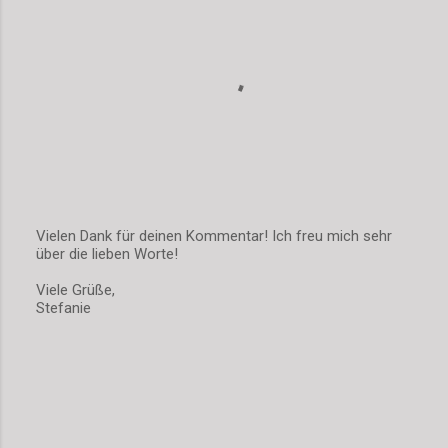
Vielen Dank für deinen Kommentar! Ich freu mich sehr
über die lieben Worte!
K
o
Viele Grüße,
m
Stefanie
m
e
n
t
a
r
v
e