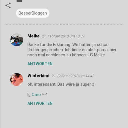
BesserBloggen
Meike
21. Februar 2013 um 13:37
K
Danke für die Erklärung. Wir hatten ja schon
o
drüber gesprochen. Ich finde es aber prima, hier
m
noch mal nachlesen zu können. LG Meike
m
ANTWORTEN
e
Winterkind
21. Februar 2013 um 14:42
n
oh, interessant. Das wäre ja super :)
t
lg
Caro
^-^
a
r
ANTWORTEN
e