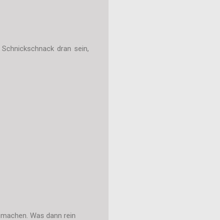
l Schnickschnack dran sein,
x machen. Was dann rein