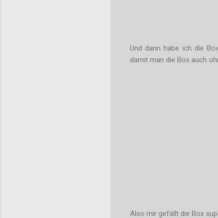
Und dann habe ich die Box 
damit man die Box auch oh
Also mir gefällt die Box s