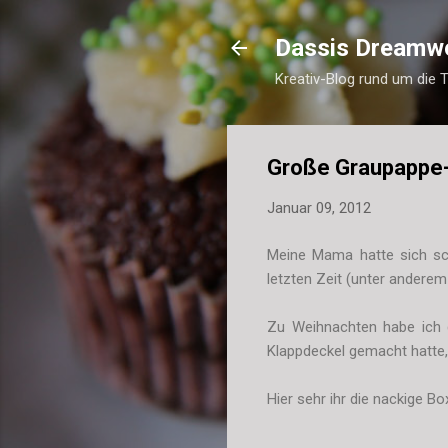
Dassis Dreamw
Kreativ-Blog rund um die 
Große Graupappe
Januar 09, 2012
Meine Mama hatte sich sch
letzten Zeit (unter andere
Zu Weihnachten habe ich d
Klappdeckel gemacht hatte, 
Hier sehr ihr die nackige Bo