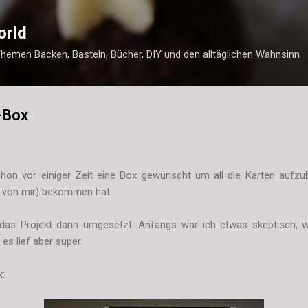
Direkt zum Hauptbereich
orld
Themen Backen, Basteln, Bücher, DIY und den alltäglichen Wahnsinn
-Box
on vor einiger Zeit eine Box gewünscht um all die Karten aufzub
m von mir) bekommen hat.
as Projekt dann umgesetzt. Anfangs war ich etwas skeptisch, w
es lief aber super.
x: