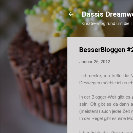
Dassis Dreamw
Kreativ-Blog rund um die 
BesserBloggen #
Januar 26, 2012
Ich denke, ich treffe die
Deswegen möchte ich euch 
In der Blogger-Welt gibt e
sein. Oft gibt es da dann 
(meistens) auch jeder Zeit
In der Regel gibt es eine M
Ich möchte das Ganze am B