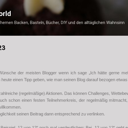
Direkt zum Hauptbereich
orld
Themen Backen, Basteln, Bücher, DIY und den alltäglichen Wahnsinn
23
 Wünsche der meisten Blogger wenn ich sage „Ich hätte gerne me
heute einen Tipp geben, wie man seinen Blog darauf bezogen etwas
s zahlreiche (regelmäßige) Aktionen. Das können Challenges, Wettebe
auch schon einen festen Teilnehmerkreis, der regelmäßig mitmacht
 willkommen.
öglichkeit seinen Beitrag dann entsprechend zu verlinken.
eispiel „12 von 12“ noch mal verdeutlichen: Bei „12 von 12“ geht