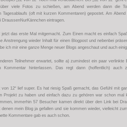
über viele Fotos zu schießen, am Abend werden dann die To
 Tagesablaufs (oft mit kurzen Kommentaren) gepostet. Am Abend 
ei DraussenNurKännchen eintragen.
2 jetzt das erste Mal mitgemacht. Zum Einen macht es einfach Sp
 Anstrengung wieder Inhalt für einen Blogpost und nebenbei präse
habe ich mir eine ganze Menge neuer Blogs angeschaut und auch ein
deren Teilnehmer erwartet, sollte a) zumindest ein paar verlinkte 
 Kommentar hinterlassen. Das regt dann (hoffentlich) auc
von 12“ lief super. Es hat riesig Spaß gemacht, das Gefühl mit gan
 Projekt zu haben und einfach dazu zu gehören war schon mal 
ommen, immerhin 57 Besucher kamen direkt über den Link bei Dr
at denen mein Blog ja gefallen und sie kommen wieder, vielleicht zu
 nette Kommentare gab es auch schon.