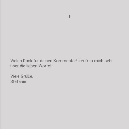
Vielen Dank für deinen Kommentar! Ich freu mich sehr
über die lieben Worte!
K
o
Viele Grüße,
m
Stefanie
m
e
n
t
a
r
v
e
r
ö