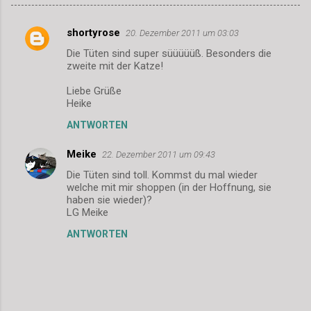
shortyrose
20. Dezember 2011 um 03:03
K
Die Tüten sind super süüüüüß. Besonders die
o
zweite mit der Katze!
m
Liebe Grüße
m
Heike
e
ANTWORTEN
n
Meike
22. Dezember 2011 um 09:43
t
Die Tüten sind toll. Kommst du mal wieder
a
welche mit mir shoppen (in der Hoffnung, sie
r
haben sie wieder)?
LG Meike
e
ANTWORTEN