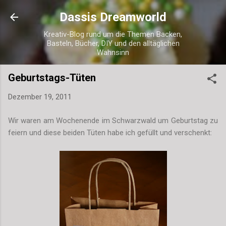
Direkt zum Hauptbereich
Dassis Dreamworld
Kreativ-Blog rund um die Themen Backen,
Basteln, Bücher, DIY und den alltäglichen
Wahnsinn
Geburtstags-Tüten
Dezember 19, 2011
Wir waren am Wochenende im Schwarzwald um Geburtstag zu
feiern und diese beiden Tüten habe ich gefüllt und verschenkt: