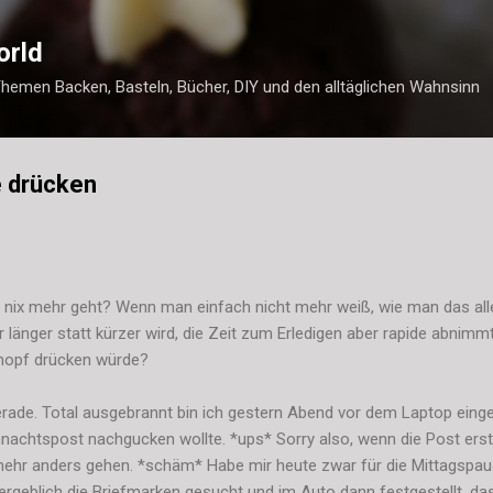
Direkt zum Hauptbereich
orld
Themen Backen, Basteln, Bücher, DIY und den alltäglichen Wahnsinn
e drücken
h nix mehr geht? Wenn man einfach nicht mehr weiß, wie man das all
 länger statt kürzer wird, die Zeit zum Erledigen aber rapide abnim
nopf drücken würde?
erade. Total ausgebrannt bin ich gestern Abend vor dem Laptop einges
nachtspost nachgucken wollte. *ups* Sorry also, wenn die Post er
mehr anders gehen. *schäm* Habe mir heute zwar für die Mittagsp
geblich die Briefmarken gesucht und im Auto dann festgestellt, das