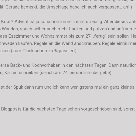
t: Gerade bemerkt, die Umschläge habe ich auch vergessen... ah!!)
r Kopf? Advent ist ja so schon immer recht stressig. Aber dieses Ja
4 Wänden, sprich selber auch mehr backen und putzen und aufräume
dass Esszimmer und Wohnzimmer bis zum 27. „fertig“ sein sollen. H
weden kaufen, Regale an die Wand anschrauben, Regale einräumen, 
cken (zum Glück schon zu ¾ passiert).
verse Back- und Kochvorhaben in den nächsten Tagen. Dann natürlic
, Karten schreiben (die ich am 24. persönlich übergebe).
ist der Spuk dann rum und ich kann wenigstens mal ein ganz kleine
 Blogposts für die nächsten Tage schon vorgeschrieben sind, sonst hä