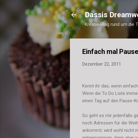
Dassis Dreamw
Kreativ-Blog rund um die 
Einfach mal Paus
Dezember 22, 2011
Kennt ihr das, wenn einfac
Wenn die To Do Liste immer
einen Tag auf den Pause-K
So geht es mir jedenfalls g
noch Adressen für die Weih
ankommt, wird wohl nicht 
mitgenommen, dann aber ver