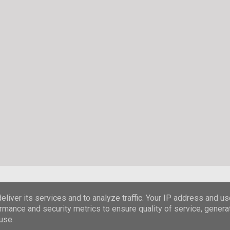
Powered by Blogger
liver its services and to analyze traffic. Your IP address and u
rmance and security metrics to ensure quality of service, gener
© Stefanie Hombach
use.