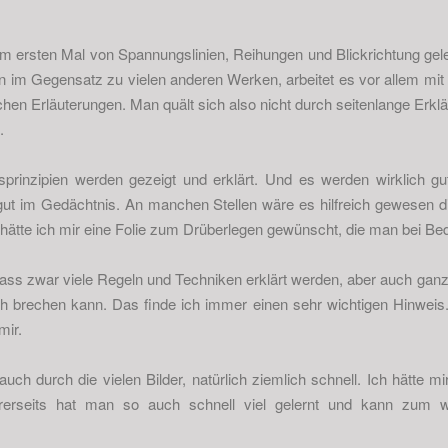
um ersten Mal von Spannungslinien, Reihungen und Blickrichtung gel
n im Gegensatz zu vielen anderen Werken, arbeitet es vor allem mit 
chen Erläuterungen. Man quält sich also nicht durch seitenlange Erklä
.
sprinzipien werden gezeigt und erklärt. Und es werden wirklich gut
h gut im Gedächtnis. An manchen Stellen wäre es hilfreich gewesen d
 hätte ich mir eine Folie zum Drüberlegen gewünscht, die man bei Be
dass zwar viele Regeln und Techniken erklärt werden, aber auch gan
 brechen kann. Das finde ich immer einen sehr wichtigen Hinweis. 
mir.
auch durch die vielen Bilder, natürlich ziemlich schnell. Ich hätte m
rseits hat man so auch schnell viel gelernt und kann zum wi