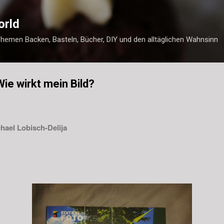
Direkt zum Hauptbereich
orld
Themen Backen, Basteln, Bücher, DIY und den alltäglichen Wahnsinn
ie wirkt mein Bild?
hael Lobisch-Delija