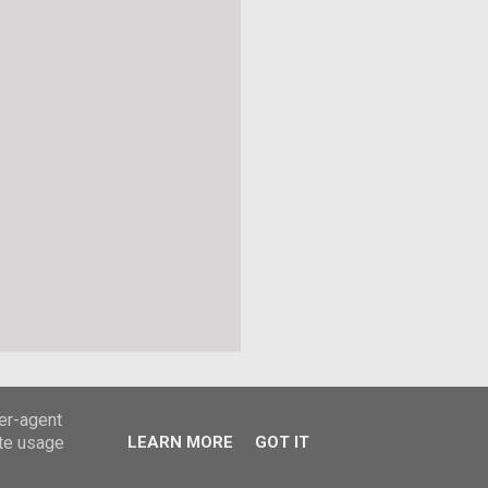
ser-agent
ate usage
LEARN MORE
GOT IT