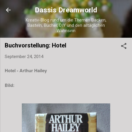
Direkt zum Hauptbereich
Dassis Dreamworld
Kreativ-Blog rund um die Themen Backen,
Basteln, Bücher, DIY und den alltäglichen
Wahnsinn
Buchvorstellung: Hotel
September 24, 2014
Hotel - Arthur Hailey
Bild: