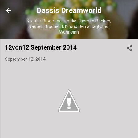
Direkt zum Hauptbereich
Dassis Dreamworld
Kreativ-Blog rund um die Themen Backen,
Basteln, Bücher, DIY und den alltäglichen
Wahnsinn
12von12 September 2014
September 12, 2014