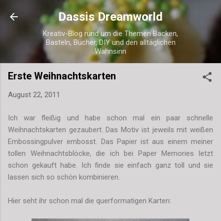
Direkt zum Hauptbereich
Dassis Dreamworld
Kreativ-Blog rund um die Themen Backen,
Basteln, Bücher, DIY und den alltäglichen
Wahnsinn
Erste Weihnachtskarten
August 22, 2011
Ich war fleißig und habe schon mal ein paar schnelle
Weihnachtskarten gezaubert. Das Motiv ist jeweils mit weißen
Embossingpulver embosst. Das Papier ist aus einem meiner
tollen Weihnachtsblöcke, die ich bei Paper Memories letzt
schon gekauft habe. Ich finde sie einfach ganz toll und sie
lassen sich so schön kombinieren.
Hier seht ihr schon mal die querformatigen Karten: