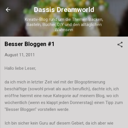
Direkt zum Hauptbereich
Dassis Dreamworld
Kreativ-Blog rund um die Themen Backen,
Basteln, Bücher, DIY und den alltäglichen
Wahnsinn
Besser Bloggen #1
August 11, 2011
Hallo liebe Leser,
da ich mich in letzter Zeit viel mit der Blogoptimierung
beschäftige (sowohl privat als auch beruflich), dachte ich, ich
eröffne hiermit eine neue Kategorie auf meinem Blog, wo ich
wöchentlich (wenn es klappt jeden Donnerstag) einen Tipp zum
"Besser Bloggen" vorstellen werde.
Ich bin sicher kein Guru auf diesem Gebiet, da ich aber wie