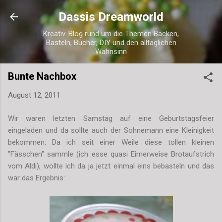
Direkt zum Hauptbereich
Dassis Dreamworld
Kreativ-Blog rund um die Themen Backen,
Basteln, Bücher, DIY und den alltäglichen
Wahnsinn
Bunte Nachbox
August 12, 2011
Wir waren letzten Samstag auf eine Geburtstagsfeier
eingeladen und da sollte auch der Sohnemann eine Kleinigkeit
bekommen. Da ich seit einer Weile diese tollen kleinen
"Fässchen" sammle (ich esse quasi Eimerweise Brotaufstrich
vom Aldi), wollte ich da ja jetzt einmal eins bebasteln und das
war das Ergebnis: