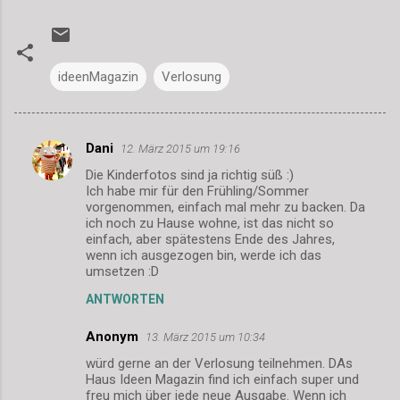
ideenMagazin
Verlosung
Dani
12. März 2015 um 19:16
K
Die Kinderfotos sind ja richtig süß :)
o
Ich habe mir für den Frühling/Sommer
m
vorgenommen, einfach mal mehr zu backen. Da
ich noch zu Hause wohne, ist das nicht so
m
einfach, aber spätestens Ende des Jahres,
wenn ich ausgezogen bin, werde ich das
e
umsetzen :D
n
ANTWORTEN
t
a
Anonym
13. März 2015 um 10:34
r
würd gerne an der Verlosung teilnehmen. DAs
Haus Ideen Magazin find ich einfach super und
e
freu mich über jede neue Ausgabe. Wenn ich