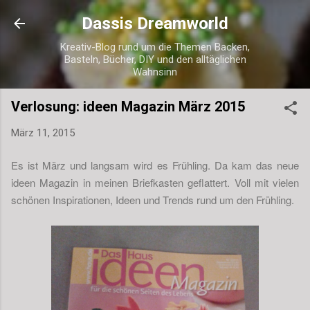
Direkt zum Hauptbereich
Dassis Dreamworld
Kreativ-Blog rund um die Themen Backen,
Basteln, Bücher, DIY und den alltäglichen
Wahnsinn
Verlosung: ideen Magazin März 2015
März 11, 2015
Es ist März und langsam wird es Frühling. Da kam das neue
ideen Magazin in meinen Briefkasten geflattert. Voll mit vielen
schönen Inspirationen, Ideen und Trends rund um den Frühling.