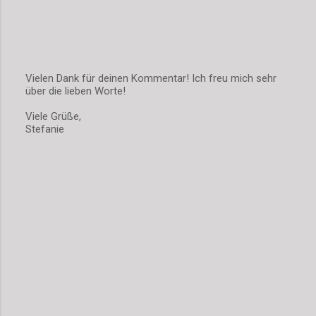
Vielen Dank für deinen Kommentar! Ich freu mich sehr
über die lieben Worte!
K
o
Viele Grüße,
m
Stefanie
m
e
n
t
a
r
v
e
r
ö
f
f
e
n
t