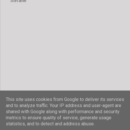
Stefanie
m
e
n
t
a
r
v
e
r
ö
f
f
e
n
t
l
i
c
h
This site uses cookies from Google to deliver its services
e
and to analyze traffic. Your IP address and user-agent are
n
shared with Google along with performance and security
Powered by Blogger
metrics to ensure quality of service, generate usage
statistics, and to detect and address abuse.
© Stefanie Hombach