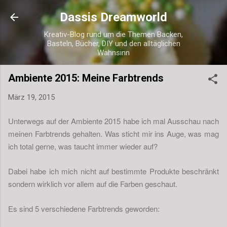
Direkt zum Hauptbereich
Dassis Dreamworld
Kreativ-Blog rund um die Themen Backen,
Basteln, Bücher, DIY und den alltäglichen
Wahnsinn
Ambiente 2015: Meine Farbtrends
März 19, 2015
Unterwegs auf der Ambiente 2015 habe ich mal Ausschau nach
meinen Farbtrends gehalten. Was sticht mir ins Auge, was mag
ich total gerne, was taucht immer wieder auf?
Dabei habe ich mich nicht auf bestimmte Produkte beschränkt
sondern wirklich vor allem auf die Farben geschaut.
Es sind 5 verschiedene Farbtrends geworden: