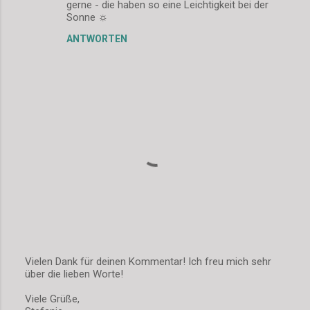
gerne - die haben so eine Leichtigkeit bei der
m
Sonne ☼
m
ANTWORTEN
e
n
t
a
r
e
Vielen Dank für deinen Kommentar! Ich freu mich sehr
über die lieben Worte!
K
o
Viele Grüße,
m