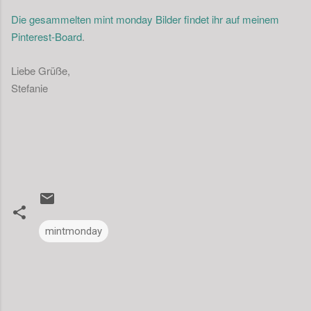
Die gesammelten mint monday Bilder findet ihr auf meinem
Pinterest-Board
.
Liebe Grüße,
Stefanie
mintmonday
K
o
m