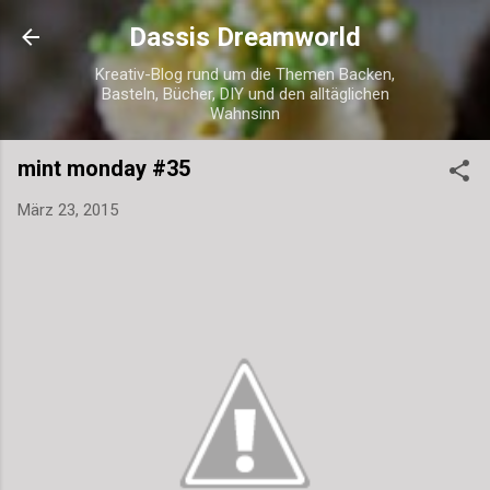
Direkt zum Hauptbereich
Dassis Dreamworld
Kreativ-Blog rund um die Themen Backen,
Basteln, Bücher, DIY und den alltäglichen
Wahnsinn
mint monday #35
März 23, 2015