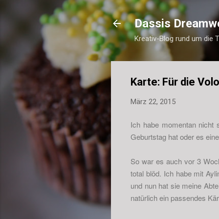
Dassis Dreamw
Kreativ-Blog rund um die 
Karte: Für die Vol
März 22, 2015
Ich habe momentan nicht s
Geburtstag hat oder es ein
So war es auch vor 3 Wochen
total blöd. Ich habe mit Ay
und nun hat sie meine Abtei
natürlich ein passendes Kär