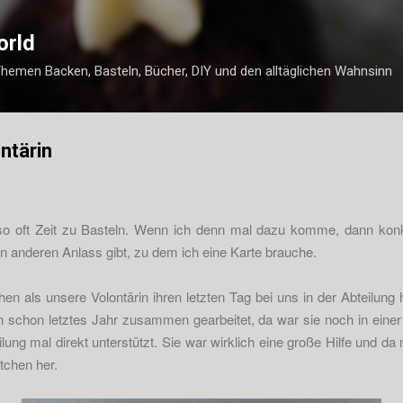
Direkt zum Hauptbereich
orld
Themen Backen, Basteln, Bücher, DIY und den alltäglichen Wahnsinn
ontärin
o oft Zeit zu Basteln. Wenn ich denn mal dazu komme, dann konkr
en anderen Anlass gibt, zu dem ich eine Karte brauche.
 als unsere Volontärin ihren letzten Tag bei uns in der Abteilung hat
lin schon letztes Jahr zusammen gearbeitet, da war sie noch in ein
lung mal direkt unterstützt. Sie war wirklich eine große Hilfe und
tchen her.