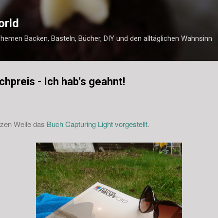
Direkt zum Hauptbereich
orld
Themen Backen, Basteln, Bücher, DIY und den alltäglichen Wahnsinn
hpreis - Ich hab's geahnt!
nzen Weile das
Buch Capturing Light vorgestellt
.