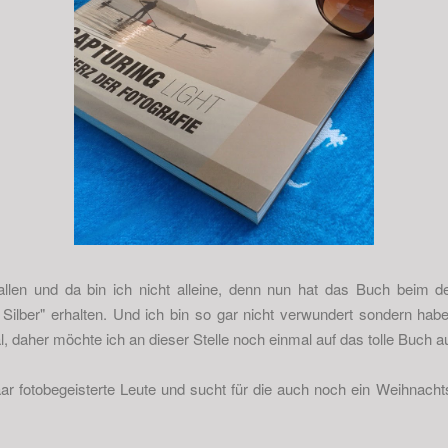
fallen und da bin ich nicht alleine, denn nun hat das Buch beim 
- Silber" erhalten. Und ich bin so gar nicht verwundert sondern ha
otal, daher möchte ich an dieser Stelle noch einmal auf das tolle Bu
 paar fotobegeisterte Leute und sucht für die auch noch ein Weihnac