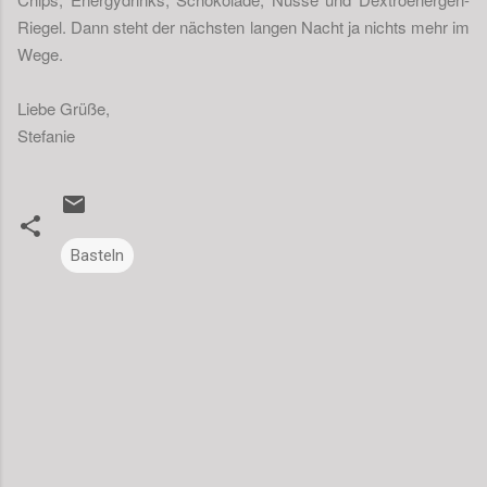
Riegel. Dann steht der nächsten langen Nacht ja nichts mehr im
Wege.
Liebe Grüße,
Stefanie
Basteln
K
o
m
m
e
n