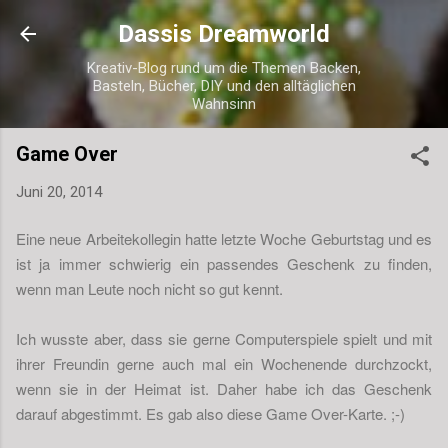
Direkt zum Hauptbereich
Dassis Dreamworld
Kreativ-Blog rund um die Themen Backen,
Basteln, Bücher, DIY und den alltäglichen
Wahnsinn
Game Over
Juni 20, 2014
Eine neue Arbeitekollegin hatte letzte Woche Geburtstag und es
ist ja immer schwierig ein passendes Geschenk zu finden,
wenn man Leute noch nicht so gut kennt.
Ich wusste aber, dass sie gerne Computerspiele spielt und mit
ihrer Freundin gerne auch mal ein Wochenende durchzockt,
wenn sie in der Heimat ist. Daher habe ich das Geschenk
darauf abgestimmt. Es gab also diese Game Over-Karte. ;-)