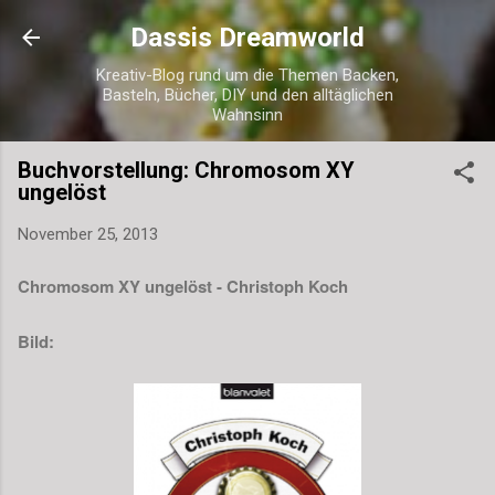
Direkt zum Hauptbereich
Dassis Dreamworld
Kreativ-Blog rund um die Themen Backen,
Basteln, Bücher, DIY und den alltäglichen
Wahnsinn
Buchvorstellung: Chromosom XY
ungelöst
November 25, 2013
Chromosom XY ungelöst - Christoph Koch
Bild: