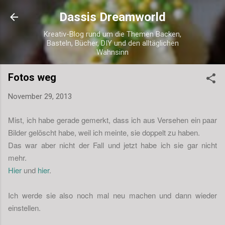
Direkt zum Hauptbereich
Dassis Dreamworld
Kreativ-Blog rund um die Themen Backen,
Basteln, Bücher, DIY und den alltäglichen
Wahnsinn
Fotos weg
November 29, 2013
Mist, ich habe gerade gemerkt, dass ich aus Versehen ein paar
Bilder gelöscht habe, weil ich meinte, sie doppelt zu haben.
Das war aber nicht der Fall und jetzt habe ich sie gar nicht
mehr.
Hier
und
hier
.
Ich werde sie also noch mal neu machen und dann wieder
einstellen.