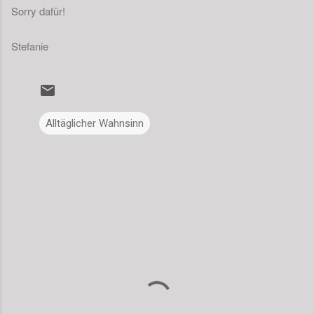
Sorry dafür!
Stefanie
Alltäglicher Wahnsinn
K
o
m
m
e
n
t
a