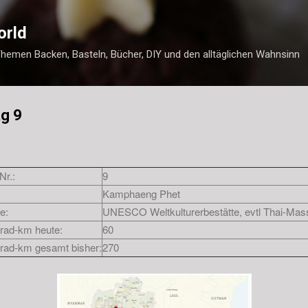
Direkt zum Hauptbereich
orld
Themen Backen, Basteln, Bücher, DIY und den alltäglichen Wahnsinn
ag 9
Nr.:
9
Kamphaeng Phet
e:
UNESCO Weltkulturerbestätte, evtl Thai-Ma
rad-km heute:
60
rad-km gesamt bisher:
270