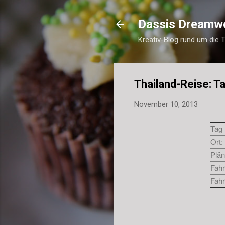
Dassis Dreamw
Kreativ-Blog rund um die 
Thailand-Reise: T
November 10, 2013
Tag 
Ort:
Plän
Fahr
Fahr