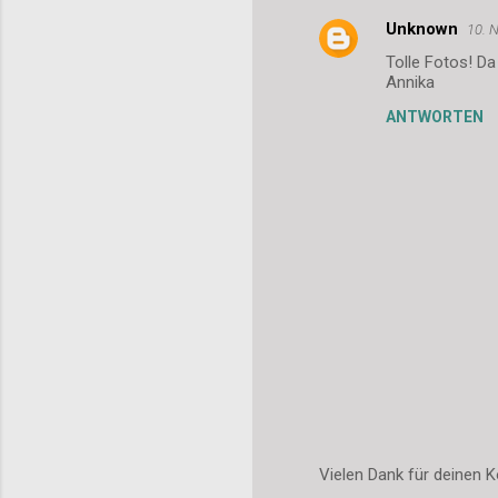
Unknown
10. 
K
Tolle Fotos! Da
o
Annika
m
ANTWORTEN
m
e
n
t
a
r
e
Vielen Dank für deinen K
K