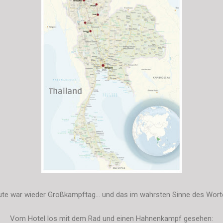
te war wieder Großkampftag... und das im wahrsten Sinne des Worte
Vom Hotel los mit dem Rad und einen Hahnenkampf gesehen: