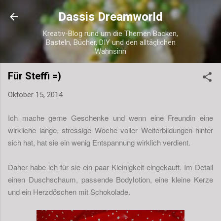
Direkt zum Hauptbereich
Dassis Dreamworld
Kreativ-Blog rund um die Themen Backen,
Basteln, Bücher, DIY und den alltäglichen
Wahnsinn
Für Steffi =)
Oktober 15, 2014
Ich mache gerne Geschenke und wenn eine Freundin eine
wirkliche lange, stressige Woche voller Weiterbildungen hinter
sich hat, hat sie ein wenig Entspannung wirklich verdient.
Daher habe ich für sie ein paar Kleinigkeit eingekauft. Im Detail
einen Duschschaum, passende Bodylotion, eine kleine Kerze
und ein Herzdöschen mit Schokolade.