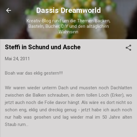
Direkt zum Hauptbereich
Dassis Dreamworld
Kreativ-Blog rund um die Themen Backen,
Basteln, Bücher, DIY und den alltäglichen
Wahnsinn
Steffi in Schund und Asche
Mai 24, 2011
Boah war das eklig gestern!!!
Wir waren wieder unterm Dach und mussten noch Dachlatten
zwischen die Balken schrauben, in dem tollen Loch (Erker), wo
jetzt auch noch die Folie davor hängt. Als wäre es dort nicht so
schon eng, eklig und dreckig genug - jetzt habe ich auch noch
nur halb was gesehen und lag wieder mal im 50 Jahre alten
Staub rum...