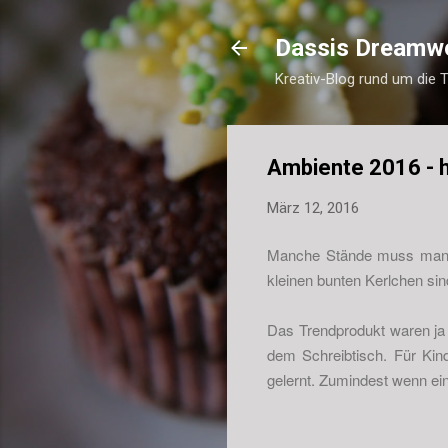
Dassis Dreamw
Kreativ-Blog rund um die 
Ambiente 2016 - h
März 12, 2016
Manche Stände muss man e
kleinen bunten Kerlchen s
Das Trendprodukt waren ja 
dem Schreibtisch. Für Kin
gelernt. Zumindest wenn ei