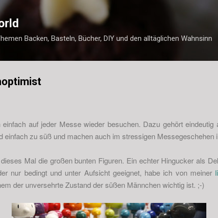
Direkt zum Hauptbereich
orld
Themen Backen, Basteln, Bücher, DIY und den alltäglichen Wahnsinn
optimist
infach auf jeder Messe wieder besuchen. Dazu gehört eindeutig
ind einfach zu süß und machen auch im stressigen Messegeschehen i
dieses Mal die großen bunten Figuren. Ein echter Hingucker als D
der nur bedingt und unter Aufsicht geeignet, habe ich von meiner
nem der unversehrte Zustand der süßen Männchen wichtig ist. ;-)