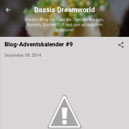
Direkt zum Hauptbereich
Dassis Dreamworld
Kreativ-Blog rund um die Themen Backen,
Basteln, Bücher, DIY und den alltäglichen
Wahnsinn
Blog-Adventskalender #9
Dezember 09, 2014