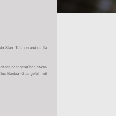
ein Stern-Tütchen und durfte
h daher echt bemühen etwas
ßes Bonbon-Glas gefüllt mit