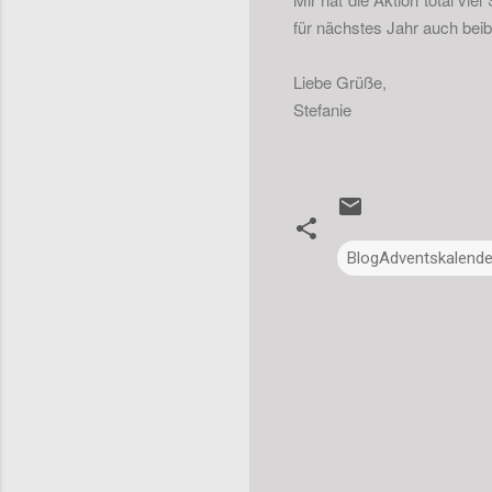
für nächstes Jahr auch beib
Liebe Grüße,
Stefanie
BlogAdventskalende
K
o
m
m
e
n