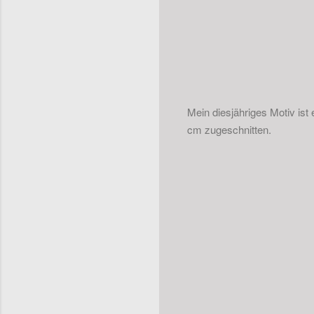
Mein diesjähriges Motiv ist
cm zugeschnitten.