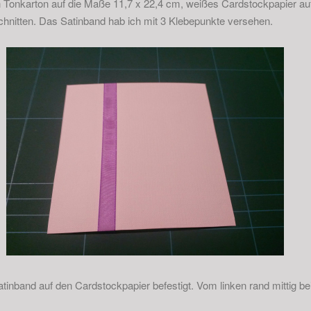
h Tonkarton auf die Maße 11,7 x 22,4 cm, weißes Cardstockpapier auf
hnitten. Das Satinband hab ich mit 3 Klebepunkte versehen.
tinband auf den Cardstockpapier befestigt. Vom linken rand mittig be