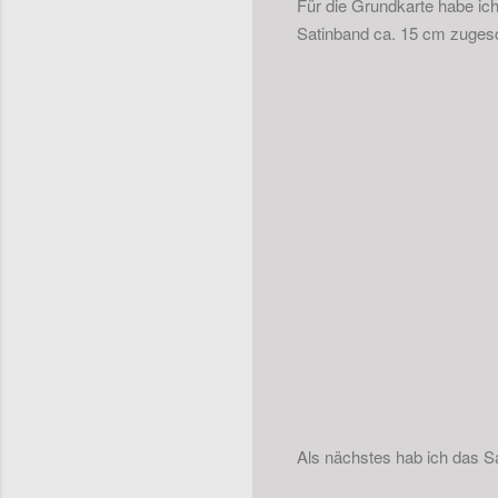
Für die Grundkarte habe ic
Satinband ca. 15 cm zugesc
Als nächstes hab ich das Sa