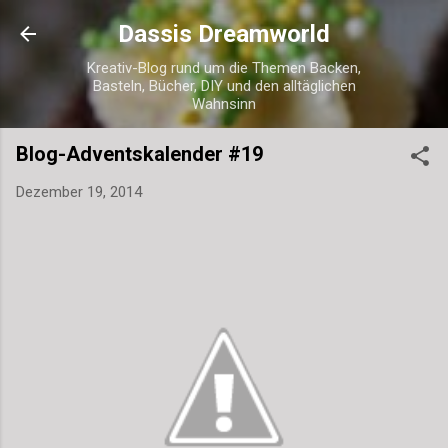
Direkt zum Hauptbereich
Dassis Dreamworld
Kreativ-Blog rund um die Themen Backen,
Basteln, Bücher, DIY und den alltäglichen
Wahnsinn
Blog-Adventskalender #19
Dezember 19, 2014