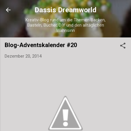
Direkt zum Hauptbereich
Dassis Dreamworld
Kreativ-Blog rund um die Themen Backen,
Basteln, Bücher, DIY und den alltäglichen
Wahnsinn
Blog-Adventskalender #20
Dezember 20, 2014