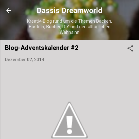
Direkt zum Hauptbereich
Dassis Dreamworld
Kreativ-Blog rund um die Themen Backen,
Basteln, Bücher, DIY und den alltäglichen
Wahnsinn
Blog-Adventskalender #2
Dezember 02, 2014