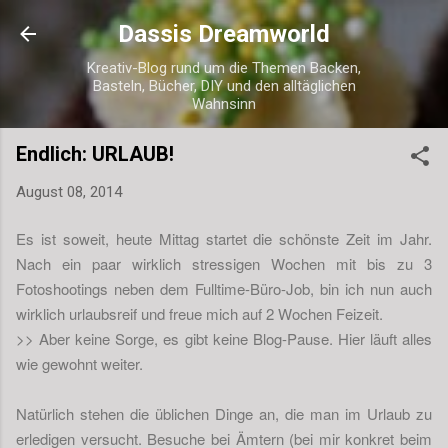
Direkt zum Hauptbereich
Dassis Dreamworld
Kreativ-Blog rund um die Themen Backen,
Basteln, Bücher, DIY und den alltäglichen
Wahnsinn
Endlich: URLAUB!
August 08, 2014
Es ist soweit, heute Mittag startet die schönste Zeit im Jahr.
Nach ein paar wirklich stressigen Wochen mit bis zu 3
Fotoshootings neben dem Fulltime-Büro-Job, bin ich nun auch
wirklich urlaubsreif und freue mich auf 2 Wochen Feizeit.
>> Aber keine Sorge, es gibt keine Blog-Pause. Hier läuft alles
wie gewohnt weiter.
Natürlich stehen die üblichen Dinge an, die man im Urlaub zu
erledigen versucht. Besuche bei Ämtern (bei mir konkret beim