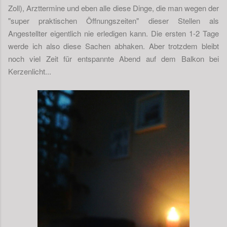
Zoll), Arzttermine und eben alle diese Dinge, die man wegen der
"super praktischen Öffnungszeiten" dieser Stellen als
Angestellter eigentlich nie erledigen kann. Die ersten 1-2 Tage
werde ich also diese Sachen abhaken. Aber trotzdem bleibt
noch viel Zeit für entspannte Abend auf dem Balkon bei
Kerzenlicht...