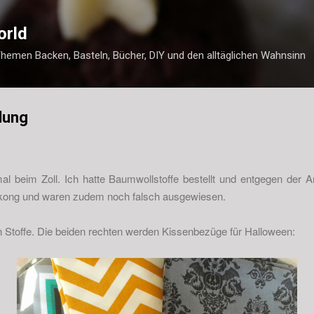
Direkt zum Hauptbereich
orld
Themen Backen, Basteln, Bücher, DIY und den alltäglichen Wahnsinn
lung
al beim Zoll. Ich hatte Baumwollstoffe bestellt und entgegen der
kong und waren zudem noch falsch ausgewiesen.
len Stoffe. Die beiden rechten werden Kissenbezüge für Halloween: