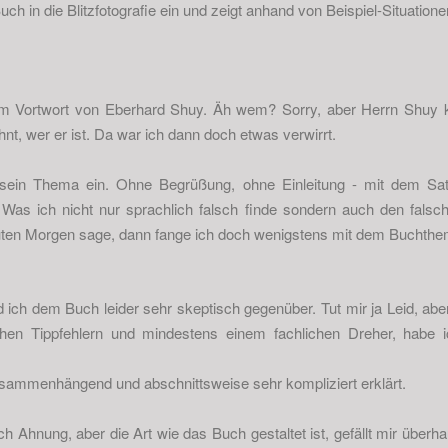
ch in die Blitzfotografie ein und zeigt anhand von Beispiel-Situation
m Vortwort von Eberhard Shuy. Äh wem? Sorry, aber Herrn Shuy k
t, wer er ist. Da war ich dann doch etwas verwirrt.
 sein Thema ein. Ohne Begrüßung, ohne Einleitung - mit dem Sat
. Was ich nicht nur sprachlich falsch finde sondern auch den fal
guten Morgen sage, dann fange ich doch wenigstens mit dem Buchthema
 ich dem Buch leider sehr skeptisch gegenüber. Tut mir ja Leid, ab
chen Tippfehlern und mindestens einem fachlichen Dreher, habe 
 zusammenhängend und abschnittsweise sehr kompliziert erklärt.
ich Ahnung, aber die Art wie das Buch gestaltet ist, gefällt mir überha