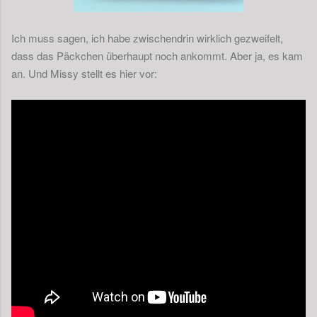
Ich muss sagen, ich habe zwischendrin wirklich gezweifelt,
dass das Päckchen überhaupt noch ankommt. Aber ja, es kam
an. Und Missy stellt es hier vor: