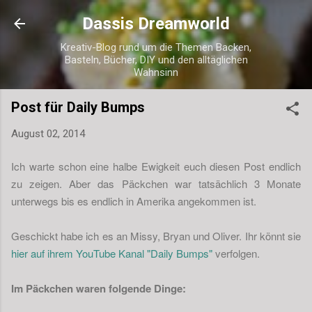
Direkt zum Hauptbereich
Dassis Dreamworld
Kreativ-Blog rund um die Themen Backen,
Basteln, Bücher, DIY und den alltäglichen
Wahnsinn
Post für Daily Bumps
August 02, 2014
Ich warte schon eine halbe Ewigkeit euch diesen Post endlich
zu zeigen. Aber das Päckchen war tatsächlich 3 Monate
unterwegs bis es endlich in Amerika angekommen ist.
Geschickt habe ich es an Missy, Bryan und Oliver. Ihr könnt sie
hier auf ihrem YouTube Kanal "Daily Bumps"
verfolgen.
Im Päckchen waren folgende Dinge: