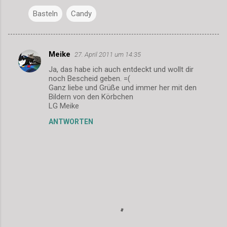
Basteln
Candy
Meike
27. April 2011 um 14:35
K
Ja, das habe ich auch entdeckt und wollt dir
o
noch Bescheid geben. =(
m
Ganz liebe und Grüße und immer her mit den
Bildern von den Körbchen
m
LG Meike
e
ANTWORTEN
n
t
a
r
e