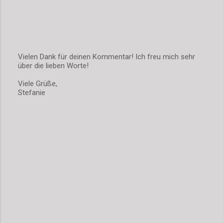
Vielen Dank für deinen Kommentar! Ich freu mich sehr
über die lieben Worte!
K
o
Viele Grüße,
m
Stefanie
m
e
n
t
a
r
v
e
r
ö
f
f
e
n
t