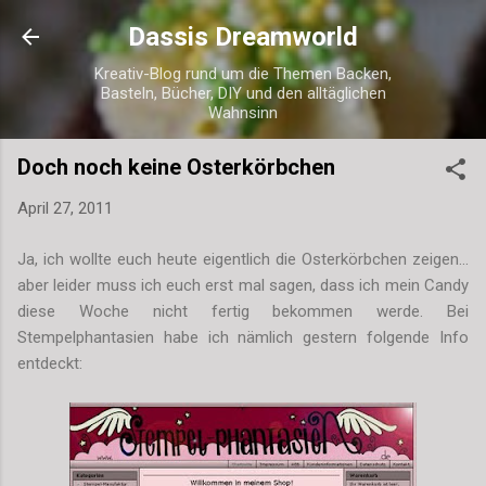
Direkt zum Hauptbereich
Dassis Dreamworld
Kreativ-Blog rund um die Themen Backen,
Basteln, Bücher, DIY und den alltäglichen
Wahnsinn
Doch noch keine Osterkörbchen
April 27, 2011
Ja, ich wollte euch heute eigentlich die Osterkörbchen zeigen...
aber leider muss ich euch erst mal sagen, dass ich mein Candy
diese Woche nicht fertig bekommen werde. Bei
Stempelphantasien habe ich nämlich gestern folgende Info
entdeckt: