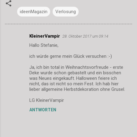
ideenMagazin
Verlosung
KleinerVampir
28. Oktober 2017 um 09:14
K
Hallo Stefanie,
o
m
ich würde gerne mein Glück versuchen :-)
m
Ja, ich bin total in Weihnachtsvorfreude - erste
Deke wurde schon gebastelt und ein bisschen
e
was Neues eingekauft. Halloween feiere ich
n
nicht, das ist nicht so mein Fest. Ich hab hier
lieber allgemeine Herbstdekoration ohne Grusel.
t
a
LG KleinerVampir
r
ANTWORTEN
e