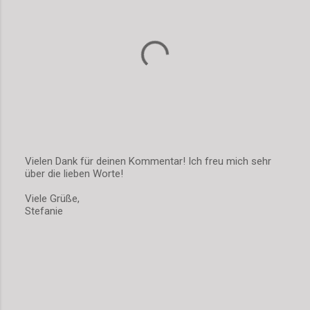
Vielen Dank für deinen Kommentar! Ich freu mich sehr
über die lieben Worte!
K
o
Viele Grüße,
m
Stefanie
m
e
n
t
a
r
v
e