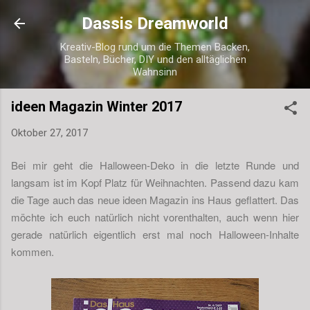
Direkt zum Hauptbereich
Dassis Dreamworld
Kreativ-Blog rund um die Themen Backen,
Basteln, Bücher, DIY und den alltäglichen
Wahnsinn
ideen Magazin Winter 2017
Oktober 27, 2017
Bei mir geht die Halloween-Deko in die letzte Runde und
langsam ist im Kopf Platz für Weihnachten. Passend dazu kam
die Tage auch das neue ideen Magazin ins Haus geflattert. Das
möchte ich euch natürlich nicht vorenthalten, auch wenn hier
gerade natürlich eigentlich erst mal noch Halloween-Inhalte
kommen.