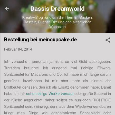
Direkt zum Hauptbereich
Dassis Dreamworld
Kreativ-Blog rund um die Themen Backen,
Basteln, Bücher, DIY und den alltäglichen
Wahnsinn
Bestellung bei meincupcake.de
Februar 04, 2014
Ich versuche momentan ja nicht so viel Geld auszugeben.
Trotzdem brauchte ich dringend mal richtige Einweg-
Spritzbeutel für Macarons und Co. Ich habe mich lange darum
gedrückt. Inzwischen ist mir aber mehr als einmal der
Brotbeutel gerissen, den ich als Ersatz genommen habe. Damit
habe ich mir
schon einige Werke versaut
oder große Sauerei in
der Küche angerichtet, daher sollten es nun doch RICHTIGE
Spritzbeutel sein. (Einweg, denn aus dem Wiederverwendbaren
kriegt man Dinge wie geschmolzene Schokolade oder