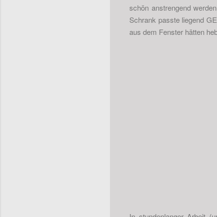
schön anstrengend werden a
Schrank passte liegend G
aus dem Fenster hätten heb
In stundenlanger Arbeit (