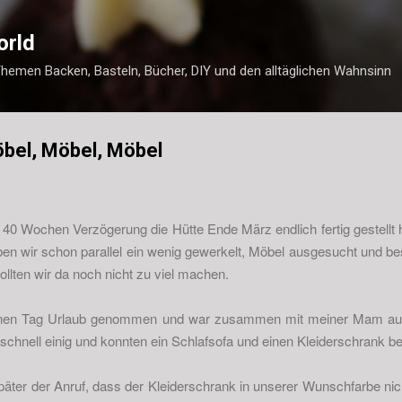
Direkt zum Hauptbereich
orld
Themen Backen, Basteln, Bücher, DIY und den alltäglichen Wahnsinn
bel, Möbel, Möbel
0 Wochen Verzögerung die Hütte Ende März endlich fertig gestellt h
aben wir schon parallel ein wenig gewerkelt, Möbel ausgesucht und best
ollten wir da noch nicht zu viel machen.
 einen Tag Urlaub genommen und war zusammen mit meiner Mam au
chnell einig und konnten ein Schlafsofa und einen Kleiderschrank be
äter der Anruf, dass der Kleiderschrank in unserer Wunschfarbe nicht