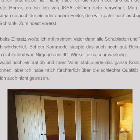
nste Horror, da bin ich von IKEA einfach sehr verwöhnt. Man 
eschah so auch der ein oder andere Fehler, den wir später noch ausb
 Schrank. Zumindest vorerst.
beits-Einsatz wollte ich mit meinem Vater dann alle Schubladen und Tü
ich windschief. Bei der Kommode klappte das auch noch gut. Beim K
ch nicht stabil war. Nirgends ein 90° Winkel, alles sehr wackelig.
and noch einmal ab und mein Vater stabilisierte das ganze Konst
nen, aber ich habe mich fürchterlich über die schlechte Qualität
lich auch nicht gewesen.