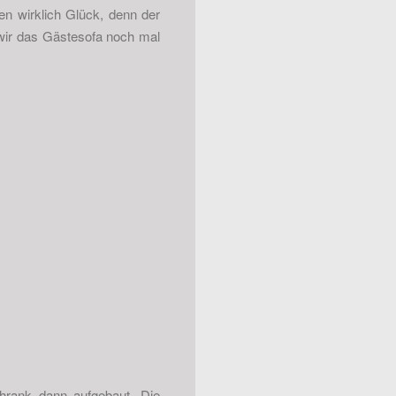
en wirklich Glück, denn der
ir das Gästesofa noch mal
chrank dann aufgebaut. Die