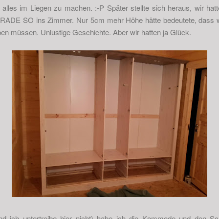
lles im Liegen zu machen. :-P Später stellte sich heraus, wir hatt
ERADE SO ins Zimmer. Nur 5cm mehr Höhe hätte bedeutete, dass w
en müssen. Unlustige Geschichte. Aber wir hatten ja Glück.
und ich untertreibe hier nicht) habe ich die Kommode und den S