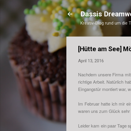
Dassis Dreamw
Kreativ-Blog rund um die 
[Hütte am See] Mö
April 13, 2016
Nachdem unsere Firma mit 4
richtige Arbeit. Natürlich h
Eingangstür montiert war, w
Im Februar hatte ich mir
waren uns zum Glück sehr s
Leider kam ein paar Tage sp