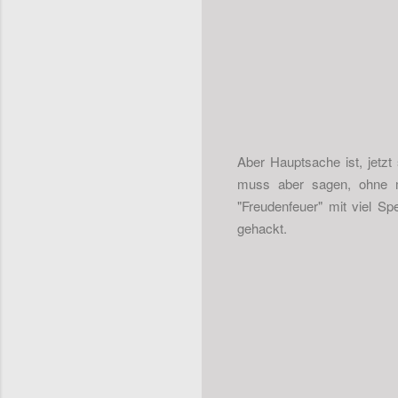
Aber Hauptsache ist, jetzt 
muss aber sagen, ohne me
"Freudenfeuer" mit viel S
gehackt.