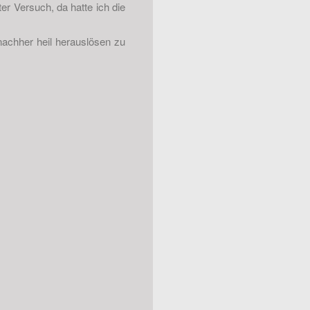
er Versuch, da hatte ich die
 nachher heil herauslösen zu