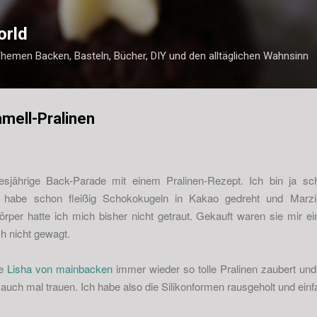
Direkt zum Hauptbereich
orld
Themen Backen, Basteln, Bücher, DIY und den alltäglichen Wahnsinn
mell-Pralinen
esjährige Back-Parade mit einem Pralinen-Rezept. Ich bin ja s
, habe schon fleißig Schokokugeln in Kakao gedreht und Marz
per hatte ich mich bisher nicht getraut. Gekauft waren sie mir ei
h nicht gewagt.
be
Lisha von mainbacken
immer wieder so tolle Pralinen zaubert un
t auch mal trauen. Ich habe also die Silikonformen rausgeholt und ei