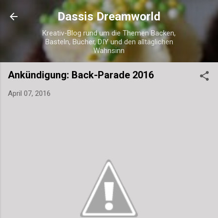
Direkt zum Hauptbereich
Dassis Dreamworld
Kreativ-Blog rund um die Themen Backen,
Basteln, Bücher, DIY und den alltäglichen
Wahnsinn
Ankündigung: Back-Parade 2016
April 07, 2016