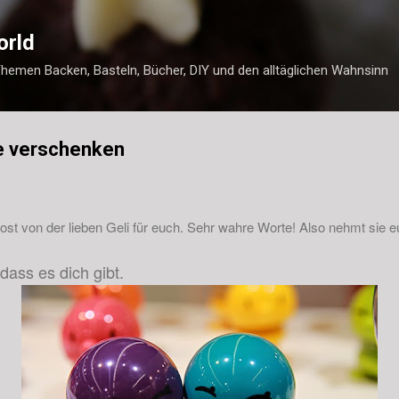
Direkt zum Hauptbereich
orld
Themen Backen, Basteln, Bücher, DIY und den alltäglichen Wahnsinn
e verschenken
ost von der lieben Geli für euch. Sehr wahre Worte! Also nehmt sie 
 dass es dich gibt.