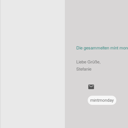
Die gesammelten mint monda
Liebe Grüße,
Stefanie
mintmonday
K
o