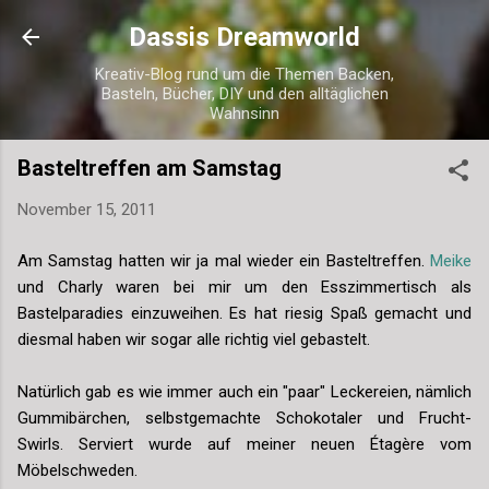
Direkt zum Hauptbereich
Dassis Dreamworld
Kreativ-Blog rund um die Themen Backen,
Basteln, Bücher, DIY und den alltäglichen
Wahnsinn
Basteltreffen am Samstag
November 15, 2011
Am Samstag hatten wir ja mal wieder ein Basteltreffen.
Meike
und Charly waren bei mir um den Esszimmertisch als
Bastelparadies einzuweihen. Es hat riesig Spaß gemacht und
diesmal haben wir sogar alle richtig viel gebastelt.
Natürlich gab es wie immer auch ein "paar" Leckereien, nämlich
Gummibärchen, selbstgemachte Schokotaler und Frucht-
Swirls. Serviert wurde auf meiner neuen Étagère vom
Möbelschweden.