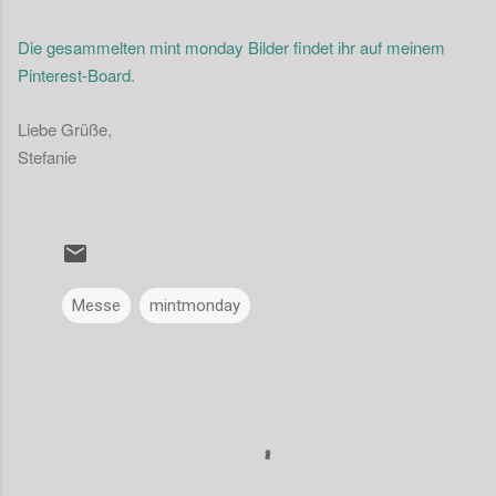
Die gesammelten mint monday Bilder findet ihr auf meinem
Pinterest-Board
.
Liebe Grüße,
Stefanie
Messe
mintmonday
K
o
m
m
e