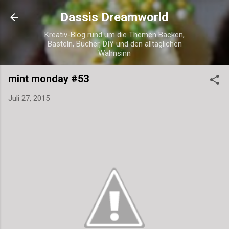
Direkt zum Hauptbereich
Dassis Dreamworld
Kreativ-Blog rund um die Themen Backen,
Basteln, Bücher, DIY und den alltäglichen
Wahnsinn
mint monday #53
Juli 27, 2015