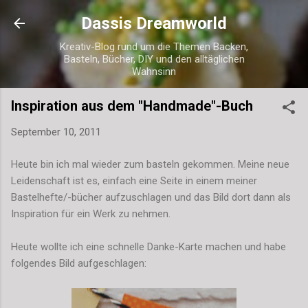
Direkt zum Hauptbereich
Dassis Dreamworld
Kreativ-Blog rund um die Themen Backen,
Basteln, Bücher, DIY und den alltäglichen
Wahnsinn
Inspiration aus dem "Handmade"-Buch
September 10, 2011
Heute bin ich mal wieder zum basteln gekommen. Meine neue
Leidenschaft ist es, einfach eine Seite in einem meiner
Bastelhefte/-bücher aufzuschlagen und das Bild dort dann als
Inspiration für ein Werk zu nehmen.
Heute wollte ich eine schnelle Danke-Karte machen und habe
folgendes Bild aufgeschlagen: