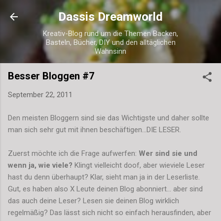
Direkt zum Hauptbereich
Dassis Dreamworld
Kreativ-Blog rund um die Themen Backen,
Basteln, Bücher, DIY und den alltäglichen
Wahnsinn
Besser Bloggen #7
September 22, 2011
Den meisten Bloggern sind sie das Wichtigste und daher sollte
man sich sehr gut mit ihnen beschäftigen...DIE LESER.
Zuerst möchte ich die Frage aufwerfen:
Wer sind sie und
wenn ja, wie viele?
Klingt vielleicht doof, aber wieviele Leser
hast du denn überhaupt? Klar, sieht man ja in der Leserliste.
Gut, es haben also X Leute deinen Blog abonniert... aber sind
das auch deine Leser? Lesen sie deinen Blog wirklich
regelmäßig? Das lässt sich nicht so einfach herausfinden, aber