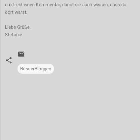
du direkt einen Kommentar, damit sie auch wissen, dass du
dort warst.
Liebe Grüße,
Stefanie
BesserBloggen
K
o
m
m
e
n
t